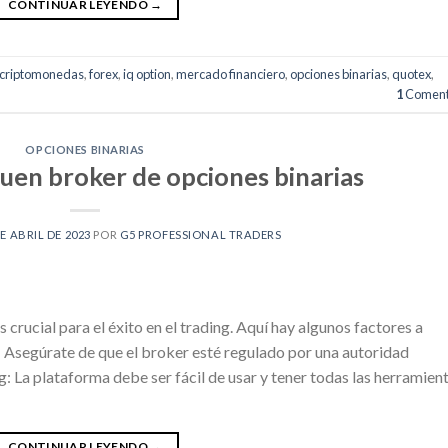
CONTINUAR LEYENDO
→
criptomonedas
,
forex
,
iq option
,
mercado financiero
,
opciones binarias
,
quotex
,
1
Coment
OPCIONES BINARIAS
uen broker de opciones binarias
DE ABRIL DE 2023
POR
G5 PROFESSIONAL TRADERS
 crucial para el éxito en el trading. Aquí hay algunos factores a
n: Asegúrate de que el broker esté regulado por una autoridad
g: La plataforma debe ser fácil de usar y tener todas las herramien
CONTINUAR LEYENDO
→