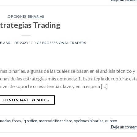
OPCIONES BINARIAS
trategias Trading
DE ABRIL DE 2023
POR
G5 PROFESSIONAL TRADERS
es binarias, algunas de las cuales se basan en el análisis técnico y
gunas de las estrategias más comunes: 1. Estrategia de ruptura: est
nivel de soporte o resistencia clave y en la espera […]
CONTINUAR LEYENDO
→
onedas
,
forex
,
iq option
,
mercado financiero
,
opciones binarias
,
quotex
Deje un coment