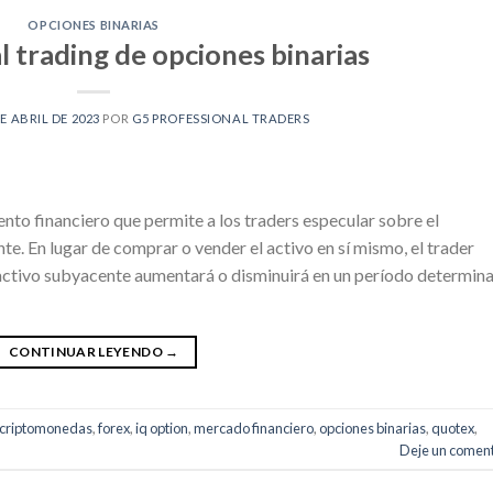
OPCIONES BINARIAS
l trading de opciones binarias
DE ABRIL DE 2023
POR
G5 PROFESSIONAL TRADERS
ento financiero que permite a los traders especular sobre el
e. En lugar de comprar o vender el activo en sí mismo, el trader
l activo subyacente aumentará o disminuirá en un período determin
CONTINUAR LEYENDO
→
criptomonedas
,
forex
,
iq option
,
mercado financiero
,
opciones binarias
,
quotex
,
Deje un coment