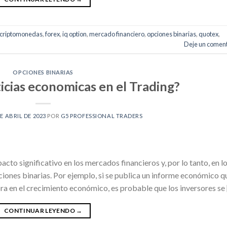
criptomonedas
,
forex
,
iq option
,
mercado financiero
,
opciones binarias
,
quotex
,
Deje un coment
OPCIONES BINARIAS
icias economicas en el Trading?
DE ABRIL DE 2023
POR
G5 PROFESSIONAL TRADERS
cto significativo en los mercados financieros y, por lo tanto, en l
ciones binarias. Por ejemplo, si se publica un informe económico q
a en el crecimiento económico, es probable que los inversores se
CONTINUAR LEYENDO
→