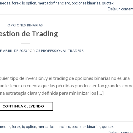
onedas
,
forex
,
iq option
,
mercado financiero
,
opciones binarias
,
quotex
Deje un coment
OPCIONES BINARIAS
estion de Trading
DE ABRIL DE 2023
POR
G5 PROFESSIONAL TRADERS
uier tipo de inversión, y el trading de opciones binarias no es una
tante tener en cuenta que las pérdidas pueden ser tan grandes com
una estrategia clara y definida para minimizar los […]
CONTINUAR LEYENDO
→
onedas
,
forex
,
iq option
,
mercado financiero
,
opciones binarias
,
quotex
Deje un coment