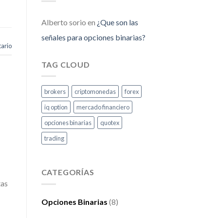
Alberto sorio
en
¿Que son las
señales para opciones binarias?
ario
TAG CLOUD
brokers
criptomonedas
forex
iq option
mercado financiero
opciones binarias
quotex
trading
CATEGORÍAS
tas
Opciones Binarias
(8)