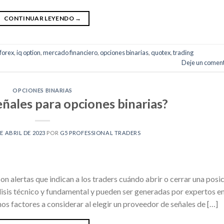
CONTINUAR LEYENDO
→
forex
,
iq option
,
mercado financiero
,
opciones binarias
,
quotex
,
trading
Deje un coment
OPCIONES BINARIAS
eñales para opciones binarias?
DE ABRIL DE 2023
POR
G5 PROFESSIONAL TRADERS
on alertas que indican a los traders cuándo abrir o cerrar una posi
lisis técnico y fundamental y pueden ser generadas por expertos e
s factores a considerar al elegir un proveedor de señales de […]