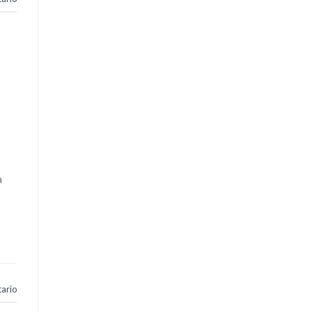
a
ario