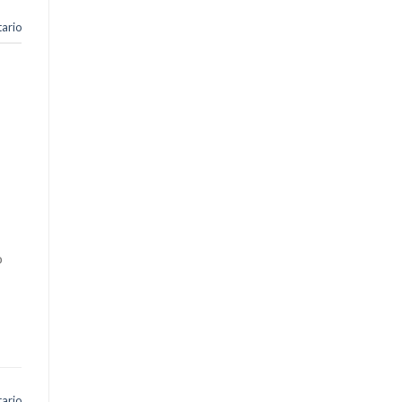
ario
o
ario