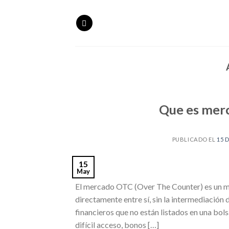
Skip
to
content
Que es mer
PUBLICADO EL
15 
15
May
El mercado OTC (Over The Counter) es un me
directamente entre sí, sin la intermediación
financieros que no están listados en una bo
difícil acceso, bonos […]