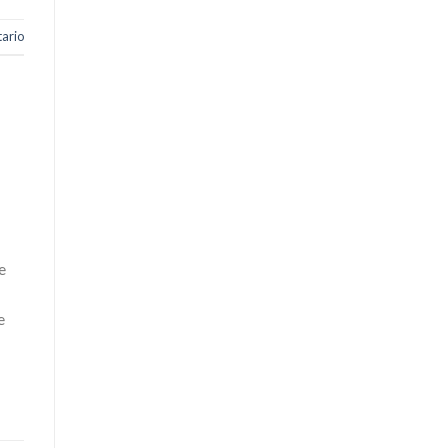
ario
e
e