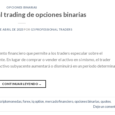
OPCIONES BINARIAS
l trading de opciones binarias
DE ABRIL DE 2023
POR
G5 PROFESSIONAL TRADERS
ento financiero que permite a los traders especular sobre el
e. En lugar de comprar o vender el activo en sí mismo, el trader
l activo subyacente aumentará o disminuirá en un período determin
CONTINUAR LEYENDO
→
criptomonedas
,
forex
,
iq option
,
mercado financiero
,
opciones binarias
,
quotex
,
Deje un coment