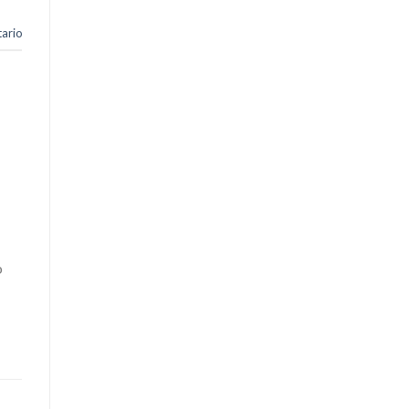
ario
o