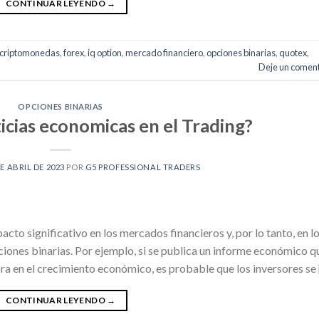
CONTINUAR LEYENDO
→
criptomonedas
,
forex
,
iq option
,
mercado financiero
,
opciones binarias
,
quotex
,
Deje un coment
OPCIONES BINARIAS
icias economicas en el Trading?
DE ABRIL DE 2023
POR
G5 PROFESSIONAL TRADERS
cto significativo en los mercados financieros y, por lo tanto, en l
ciones binarias. Por ejemplo, si se publica un informe económico q
a en el crecimiento económico, es probable que los inversores se
CONTINUAR LEYENDO
→