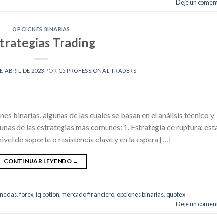
Deje un coment
OPCIONES BINARIAS
trategias Trading
DE ABRIL DE 2023
POR
G5 PROFESSIONAL TRADERS
es binarias, algunas de las cuales se basan en el análisis técnico y
gunas de las estrategias más comunes: 1. Estrategia de ruptura: est
nivel de soporte o resistencia clave y en la espera […]
CONTINUAR LEYENDO
→
onedas
,
forex
,
iq option
,
mercado financiero
,
opciones binarias
,
quotex
Deje un coment