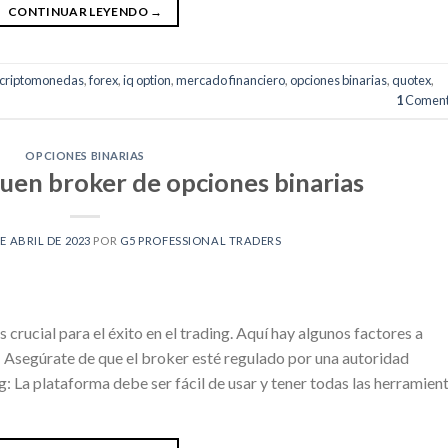
CONTINUAR LEYENDO
→
criptomonedas
,
forex
,
iq option
,
mercado financiero
,
opciones binarias
,
quotex
,
1
Coment
OPCIONES BINARIAS
uen broker de opciones binarias
DE ABRIL DE 2023
POR
G5 PROFESSIONAL TRADERS
 crucial para el éxito en el trading. Aquí hay algunos factores a
n: Asegúrate de que el broker esté regulado por una autoridad
g: La plataforma debe ser fácil de usar y tener todas las herramien