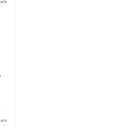
ario
a
ario