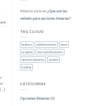
Alberto sorio
en
¿Que son las
señales para opciones binarias?
ario
TAG CLOUD
brokers
criptomonedas
forex
iq option
mercado financiero
opciones binarias
quotex
trading
os
ue
CATEGORÍAS
 […]
Opciones Binarias
(8)