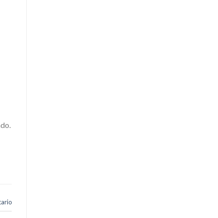
ado.
ario