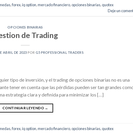
onedas
,
forex
,
iq option
,
mercado financiero
,
opciones binarias
,
quotex
Deje un coment
OPCIONES BINARIAS
estion de Trading
DE ABRIL DE 2023
POR
G5 PROFESSIONAL TRADERS
uier tipo de inversión, y el trading de opciones binarias no es una
tante tener en cuenta que las pérdidas pueden ser tan grandes com
una estrategia clara y definida para minimizar los […]
CONTINUAR LEYENDO
→
onedas
,
forex
,
iq option
,
mercado financiero
,
opciones binarias
,
quotex