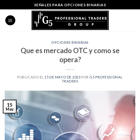
Skip
SEÑALES PARA OPCIONES BINARIAS
to
content
OPCIONES BINARIAS
Que es mercado OTC y como se
opera?
PUBLICADO EL
15 DE MAYO DE 2023
POR
G5 PROFESSIONAL
TRADERS
15
May