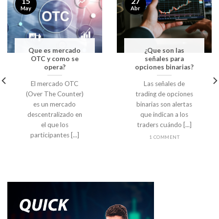
27
15
Abr
May
Que es mercado
¿Que son las
OTC y como se
señales para
opera?
opciones binarias?
El mercado OTC
Las señales de
(Over The Counter)
trading de opciones
es un mercado
binarias son alertas
descentralizado en
que indican a los
el que los
traders cuándo [...]
participantes [...]
1 COMMENT