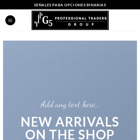
Skip
SEÑALES PARA OPCIONES BINARIAS
to
content
Add any text here…
NEW ARRIVALS
ON THE SHOP