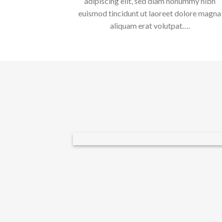
adipiscing elit, sed diam nonummy nibh
euismod tincidunt ut laoreet dolore magna
aliquam erat volutpat….