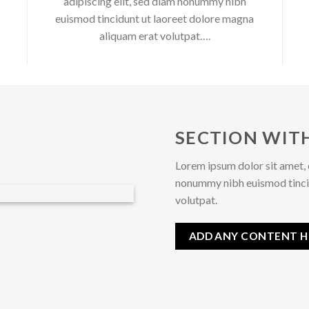
adipiscing elit, sed diam nonummy nibh
euismod tincidunt ut laoreet dolore magna
aliquam erat volutpat….
SECTION WITH
Lorem ipsum dolor sit amet, 
nonummy nibh euismod tincid
volutpat.
ADD ANY CONTENT H