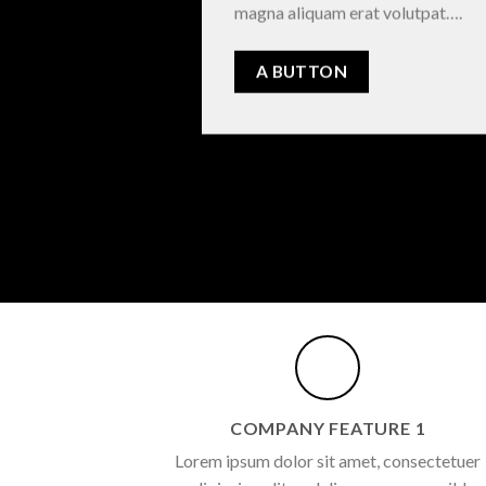
magna aliquam erat volutpat….
A BUTTON
COMPANY FEATURE 1
Lorem ipsum dolor sit amet, consectetuer