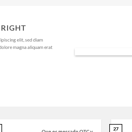
 RIGHT
piscing elit, sed diam
dolore magna aliquam erat
27
Que es mercado OTC y