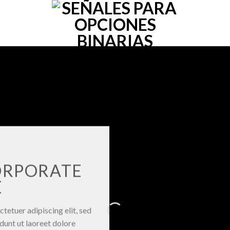
ORPORATE
E
tetuer adipiscing elit, sed
unt ut laoreet dolore