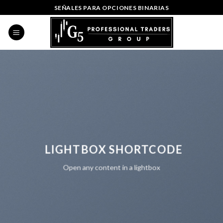
Skip
SEÑALES PARA OPCIONES BINARIAS
to
content
LIGHTBOX SHORTCODE
Open any content in a lightbox